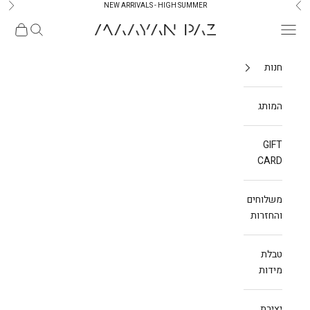
ילוג לתוכן
NEW ARRIVALS - HIGH SUMMER
הקודם
הבא
תפריט
חיפוש
עגלת קנ
Maayan paz
חנות
המותג
GIFT
CARD
משלוחים
והחזרות
טבלת
מידות
יצירת